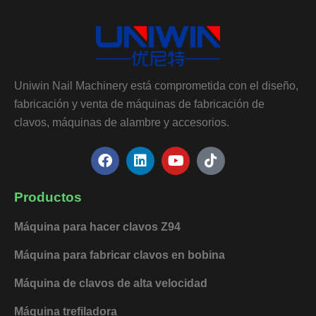
Uniwin Nail Machinery está comprometida con el diseño,
fabricación y venta de máquinas de fabricación de
clavos, máquinas de alambre y accesorios.
F
L
Y
T
a
i
o
i
c
n
u
k
e
k
t
t
Productos
b
e
u
o
o
d
b
k
Máquina para hacer clavos Z94
o
i
e
k
n
Máquina para fabricar clavos en bobina
Máquina de clavos de alta velocidad
Máquina trefiladora