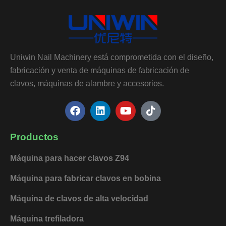
Uniwin Nail Machinery está comprometida con el diseño,
fabricación y venta de máquinas de fabricación de
clavos, máquinas de alambre y accesorios.
F
L
Y
T
a
i
o
i
c
n
u
k
e
k
t
t
Productos
b
e
u
o
o
d
b
k
Máquina para hacer clavos Z94
o
i
e
k
n
Máquina para fabricar clavos en bobina
Máquina de clavos de alta velocidad
Máquina trefiladora