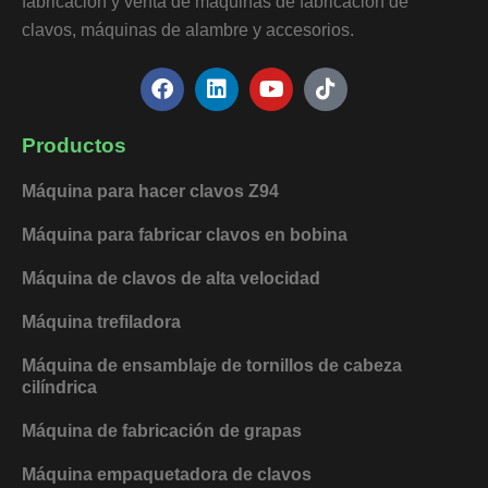
fabricación y venta de máquinas de fabricación de
clavos, máquinas de alambre y accesorios.
F
L
Y
T
a
i
o
i
c
n
u
k
e
k
t
t
Productos
b
e
u
o
o
d
b
k
Máquina para hacer clavos Z94
o
i
e
k
n
Máquina para fabricar clavos en bobina
Máquina de clavos de alta velocidad
Máquina trefiladora
Máquina de ensamblaje de tornillos de cabeza
cilíndrica
Máquina de fabricación de grapas
Máquina empaquetadora de clavos