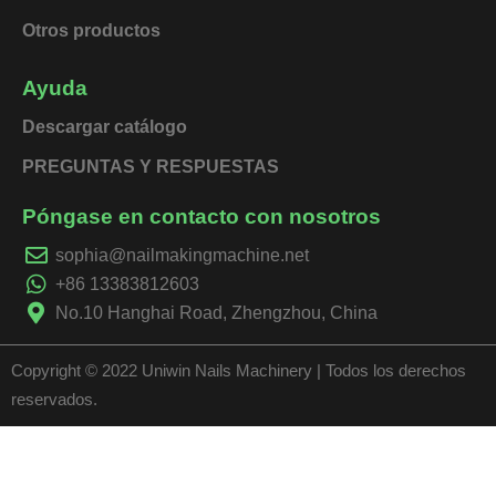
Otros productos
Ayuda
Descargar catálogo
PREGUNTAS Y RESPUESTAS
Póngase en contacto con nosotros
sophia@nailmakingmachine.net
+86 13383812603
No.10 Hanghai Road, Zhengzhou, China
Copyright © 2022 Uniwin Nails Machinery | Todos los derechos
reservados.