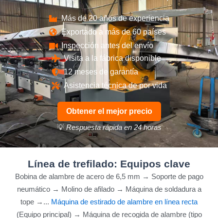
Más de 20 años de experiencia
Exportado a más de 60 países
Inspección antes del envío
Visita a la fábrica disponible
12 meses de garantía
Asistencia técnica de por vida
Obtener el mejor precio
💡
Respuesta rápida en 24 horas
Línea de trefilado: Equipos clave
Bobina de alambre de acero de 6,5 mm → Soporte de pago
neumático → Molino de afilado → Máquina de soldadura a
tope →...
Máquina de estirado de alambre en línea recta
(Equipo principal) → Máquina de recogida de alambre (tipo