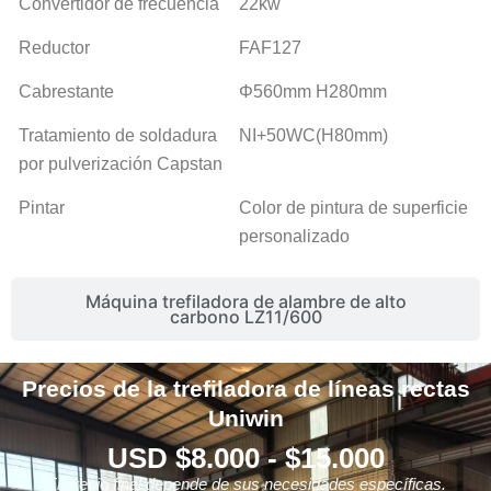
Convertidor de frecuencia
22kw
Reductor
FAF127
Cabrestante
Φ560mm H280mm
Tratamiento de soldadura
NI+50WC(H80mm)
por pulverización Capstan
Pintar
Color de pintura de superficie
personalizado
Máquina trefiladora de alambre de alto
carbono LZ11/600
Precios de la trefiladora de líneas rectas
Uniwin
USD $8.000 - $15.000
El precio final depende de sus necesidades específicas.