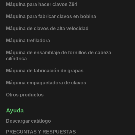
o
d
b
k
Máquina para hacer clavos Z94
o
i
e
k
n
Máquina para fabricar clavos en bobina
Máquina de clavos de alta velocidad
Máquina trefiladora
Máquina de ensamblaje de tornillos de cabeza
cilíndrica
Máquina de fabricación de grapas
Máquina empaquetadora de clavos
Otros productos
Ayuda
Descargar catálogo
PREGUNTAS Y RESPUESTAS