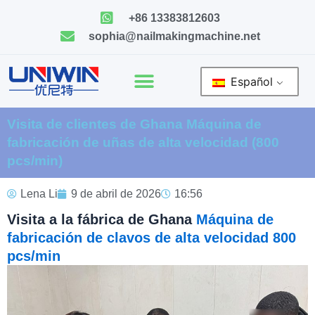
Ir
+86 13383812603
al
sophia@nailmakingmachine.net
contenido
Español
Visita de clientes de Ghana Máquina de
fabricación de uñas de alta velocidad (800
pcs/min)
Lena Li
9 de abril de 2026
16:56
Visita a la fábrica de Ghana
Máquina de
fabricación de clavos de alta velocidad 800
pcs/min