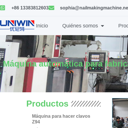
Ir
+86 13383812603
sophia@nailmakingmachine.ne
al
contenido
Inicio
Quiénes somos
Pro
Máquina automática para fabri
Productos
Máquina para hacer clavos
Z94