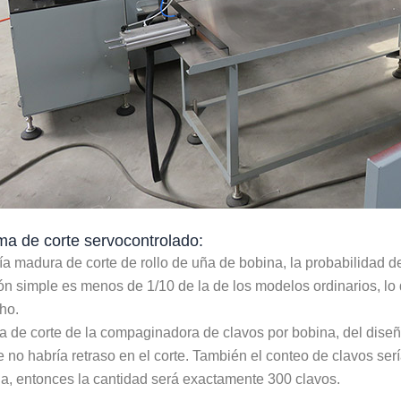
ma de corte servocontrolado:
a madura de corte de rollo de uña de bobina, la probabilidad d
n simple es menos de 1/10 de la de los modelos ordinarios, lo
ho.
a de corte de la compaginadora de clavos por bobina, del diseñ
no habría retraso en el corte. También el conteo de clavos serí
a, entonces la cantidad será exactamente 300 clavos.