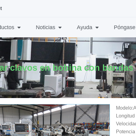
t
ductos
Noticias
Ayuda
Póngase 
car clavos en bobina con bandas
Modelo:
Longitud
Velocida
Potencia