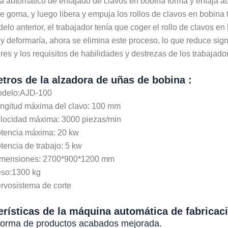
a automático de enfajado de clavos en bobina forma y enfaja a
 goma, y luego libera y empuja los rollos de clavos en bobina 
elo anterior, el trabajador tenía que coger el rollo de clavos e
y deformaría, ahora se elimina este proceso, lo que reduce signi
res y los requisitos de habilidades y destrezas de los trabajador
tros de la alzadora de uñas de bobina :
delo:AJD-100
ngitud máxima del clavo: 100 mm
locidad máxima: 3000 piezas/min
tencia máxima: 20 kw
tencia de trabajo: 5 kw
mensiones: 2700*900*1200 mm
so:1300 kg
rvosistema de corte
erísticas de la máquina automática de fabricac
aforma de productos acabados mejorada.