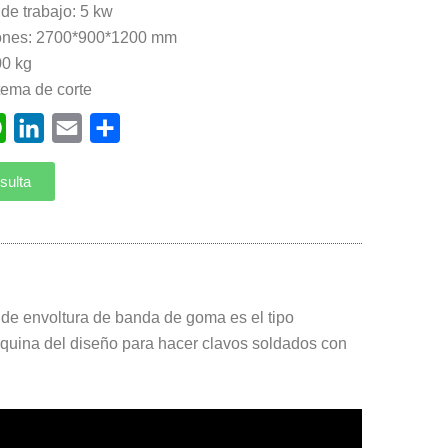
de trabajo: 5 kw
ones: 2700*900*1200 mm
0 kg
tema de corte
ebook
WhatsApp
LinkedIn
Email
Compartir
sulta
 de envoltura de banda de goma es el tipo
quina del diseño para hacer clavos soldados con