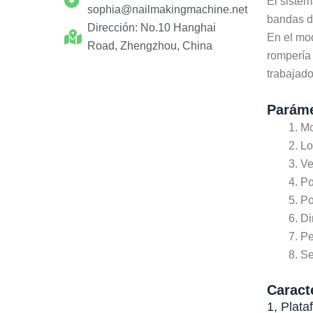
El sistem
sophia@nailmakingmachine.net
bandas de
Dirección: No.10 Hanghai
En el mod
Road, Zhengzhou, China
rompería 
trabajado
Paráme
Mo
Lo
Ve
Po
Po
Di
Pe
Se
Caract
1, Plat