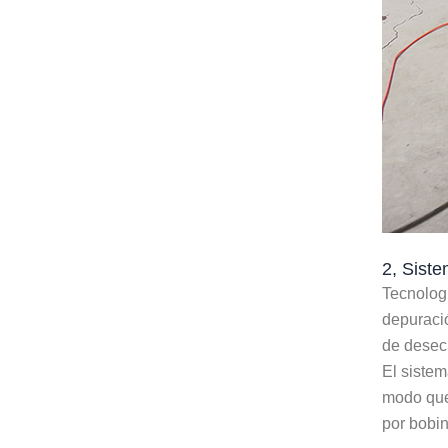
2, Siste
Tecnologí
depuració
de desec
El sistem
modo que 
por bobin