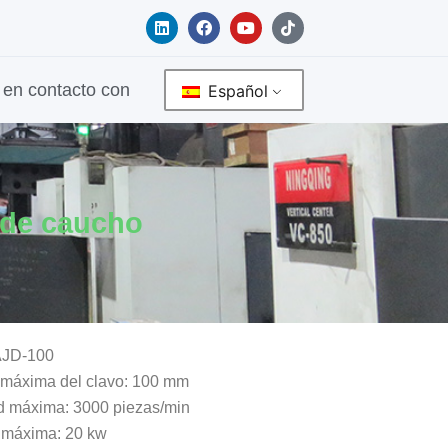
L
F
Y
T
i
a
o
i
n
c
u
k
k
e
t
t
e
b
u
o
en contacto con
Español
d
o
b
k
i
o
e
n
k
 de caucho
AJD-100
 máxima del clavo: 100 mm
d máxima: 3000 piezas/min
 máxima: 20 kw