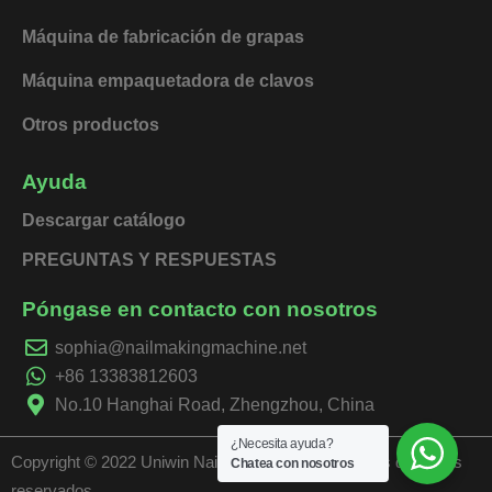
Máquina de fabricación de grapas
Máquina empaquetadora de clavos
Otros productos
Ayuda
Descargar catálogo
PREGUNTAS Y RESPUESTAS
Póngase en contacto con nosotros
sophia@nailmakingmachine.net
+86 13383812603
No.10 Hanghai Road, Zhengzhou, China
¿Necesita ayuda?
Copyright © 2022 Uniwin Nails Machinery | Todos los derechos
Chatea con nosotros
reservados.