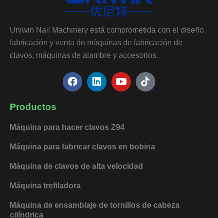
Uniwin Nail Machinery está comprometida con el diseño,
fabricación y venta de máquinas de fabricación de
clavos, máquinas de alambre y accesorios.
F
L
Y
T
a
i
o
i
c
n
u
k
e
k
t
t
Productos
b
e
u
o
o
d
b
k
Máquina para hacer clavos Z94
o
i
e
k
n
Máquina para fabricar clavos en bobina
Máquina de clavos de alta velocidad
Máquina trefiladora
Máquina de ensamblaje de tornillos de cabeza
cilíndrica