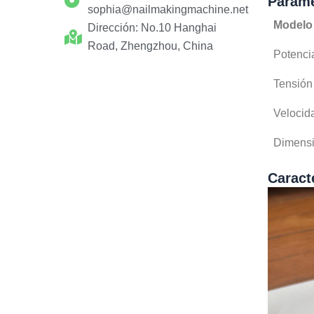
Paráme
sophia@nailmakingmachine.net
Modelo
Dirección: No.10 Hanghai
Road, Zhengzhou, China
Potenci
Tensión
Velocid
Dimens
Caracte