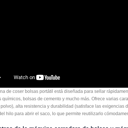
a de coser bolsas portátil está diseñada para sellar rápidament
 químicos, bolsas de cemento y mucho más. Ofrece varias caract
polvo), alta resistencia y durabilidad (satisface las exigencias
 del hilo para abrir el saco, lo que permite reutilizarlo cómodame