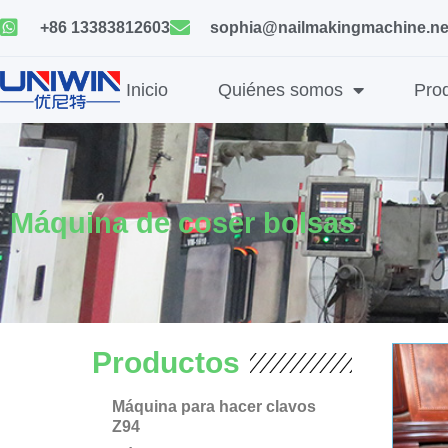
Ir
+86 13383812603
sophia@nailmakingmachine.ne
al
contenido
Inicio
Quiénes somos
Pro
Máquina de coser bolsas
Productos
Máquina para hacer clavos
Z94