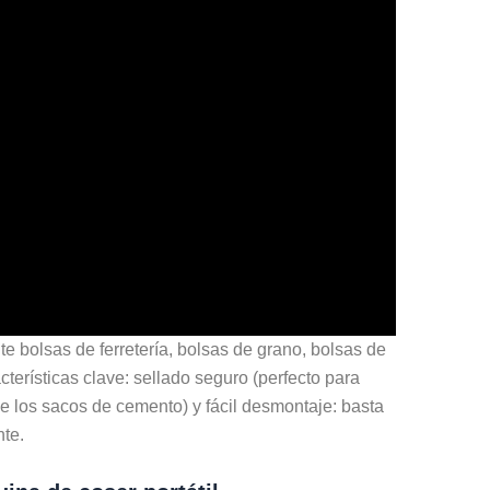
e bolsas de ferretería, bolsas de grano, bolsas de
erísticas clave: sellado seguro (perfecto para
 de los sacos de cemento) y fácil desmontaje: basta
nte.