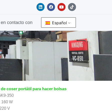
L
F
Y
T
i
a
o
i
n
c
u
k
k
e
t
t
e
b
u
o
en contacto con
Español
d
o
b
k
i
o
e
n
k
de coser portátil para hacer bolsas
GK9-350
: 160 W
 220 V