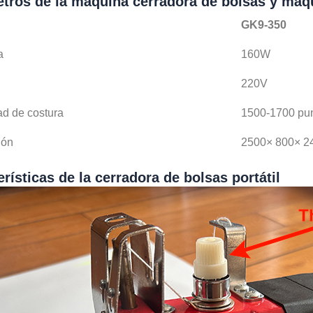
tros de la máquina cerradora de bolsas y máqu
GK9-350
a
160W
220V
ad de costura
1500-1700 pu
ión
2500× 800× 
rísticas de la cerradora de bolsas portátil