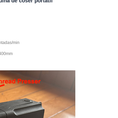
ina de coser portátil
ntadas/min
2400mm