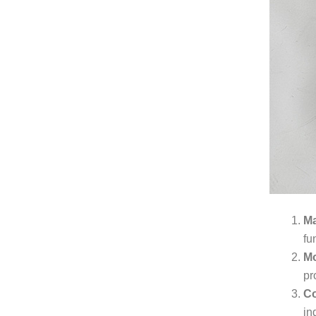
Ma
fu
Mo
pr
Co
in