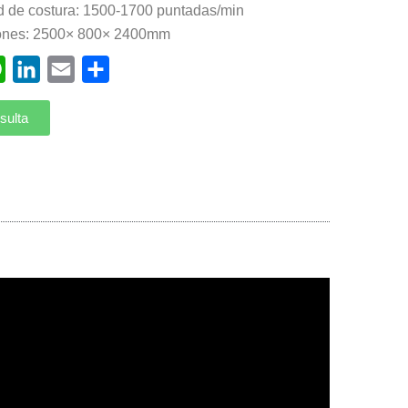
d de costura: 1500-1700 puntadas/min
ones: 2500× 800× 2400mm
ebook
WhatsApp
LinkedIn
Email
Compartir
sulta