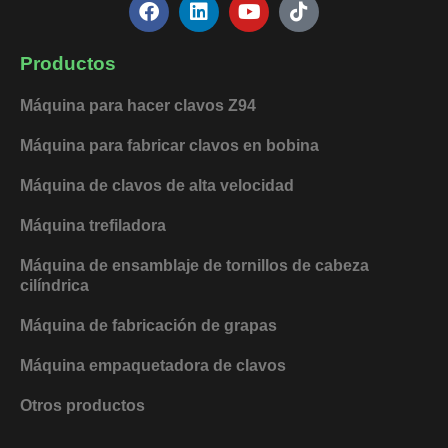
F
L
Y
T
a
i
o
i
c
n
u
k
e
k
t
t
Productos
b
e
u
o
o
d
b
k
Máquina para hacer clavos Z94
o
i
e
k
n
Máquina para fabricar clavos en bobina
Máquina de clavos de alta velocidad
Máquina trefiladora
Máquina de ensamblaje de tornillos de cabeza
cilíndrica
Máquina de fabricación de grapas
Máquina empaquetadora de clavos
Otros productos