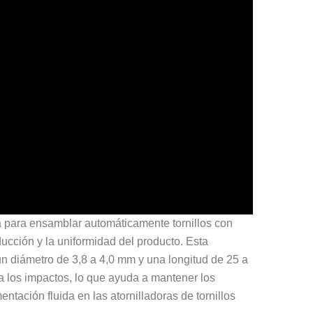
a para ensamblar automáticamente tornillos con
oducción y la uniformidad del producto. Esta
 un diámetro de 3,8 a 4,0 mm y una longitud de 25 a
 a los impactos, lo que ayuda a mantener los
imentación fluida en las atornilladoras de tornillos