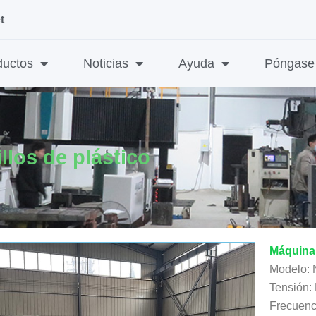
t
ductos
Noticias
Ayuda
Póngase 
llos de plástico
Máquina 
Modelo:
Tensión:
Frecuenc