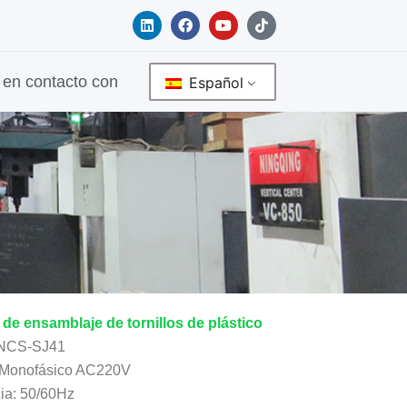
L
F
Y
T
i
a
o
i
n
c
u
k
k
e
t
t
e
b
u
o
en contacto con
Español
d
o
b
k
i
o
e
n
k
de ensamblaje de tornillos de plástico
 NCS-SJ41
 Monofásico AC220V
ia: 50/60Hz