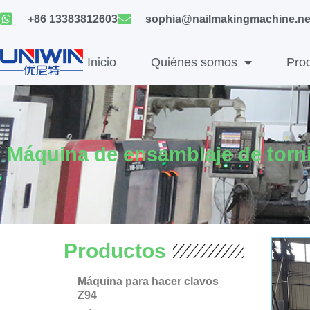
Ir
+86 13383812603
sophia@nailmakingmachine.ne
al
contenido
Inicio
Quiénes somos
Pro
Máquina de ensamblaje de torni
Productos
Máquina para hacer clavos
Z94