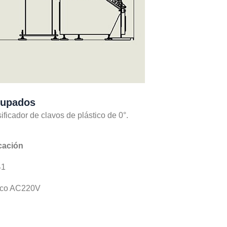
grupados
ficador de clavos de plástico de 0°.
cación
41
ico AC220V