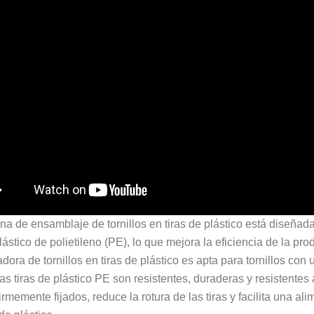
a de ensamblaje de tornillos en tiras de plástico está diseñad
plástico de polietileno (PE), lo que mejora la eficiencia de la pr
ora de tornillos en tiras de plástico es apta para tornillos con
s tiras de plástico PE son resistentes, duraderas y resistentes
firmemente fijados, reduce la rotura de las tiras y facilita una al