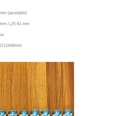
min (ajustable)
 mm, L25-41 mm
pa
167x1698mm