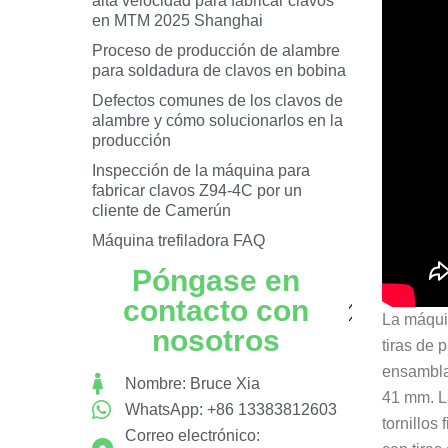
alta velocidad para fabricar clavos
en MTM 2025 Shanghai
Proceso de producción de alambre
para soldadura de clavos en bobina
Defectos comunes de los clavos de
alambre y cómo solucionarlos en la
producción
Inspección de la máquina para
fabricar clavos Z94-4C por un
cliente de Camerún
Máquina trefiladora FAQ
Póngase en
contacto con
La máquin
nosotros
tiras de 
ensamblad
Nombre: Bruce Xia
41 mm. La
WhatsApp: +86 13383812603
tornillos 
Correo electrónico: