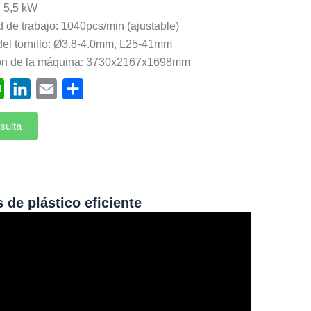
: 5,5 kW
 de trabajo: 1040pcs/min (ajustable)
el tornillo: Ø3.8-4.0mm, L25-41mm
ón de la máquina: 3730x2167x1698mm
ebook
WhatsApp
LinkedIn
Email
Compartir
sulta
 de plástico eficiente