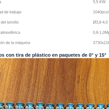
a
5,5 KW
ad de trabajo
1040pcs/
el tornillo
Ø3,8-4,0
 atmosférica
0,8-1,0M
ón de la máquina
3730x2
os con tira de plástico en paquetes de 0° y 15°