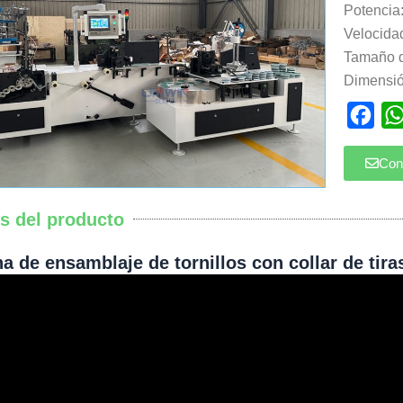
Potencia
Velocidad
Tamaño d
Dimensi
Fac
Con
es del producto
a de ensamblaje de tornillos con collar de tiras