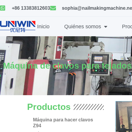
Ir
+86 13383812603
sophia@nailmakingmachine.ne
al
contenido
Inicio
Quiénes somos
Pro
Máquina de clavos para tejados
Productos
Máquina para hacer clavos
Z94