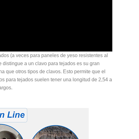
jados (a veces para paneles de yeso resistentes al
ue distingue a un clavo para tejados es su gran
 que otros tipos de clavos. Esto permite que el
lavos para tejados suelen tener una longitud de 2,54 a
argos.