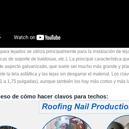
para tejados se utiliza principalmente para la instalación de te
cas de soporte de baldosas, etc.). La principal característica q
e aspecto galvanizado, que suele ser mucho más grande y plana
ete la tela asfáltica y las tejas sin desgarrar el material. Los c
1 a 1,75 pulgadas), aunque también los hay más cortos y más l
ceso de cómo hacer clavos para techos: