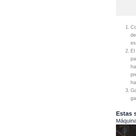
Co
de
es
El
pa
ha
pr
ha
Ga
ga
Estas 
Máquina 