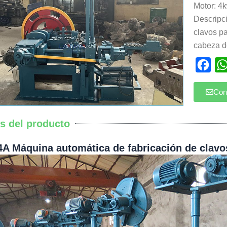
Motor: 4
Descripci
clavos pa
cabeza d
Fac
Con
es del producto
A Máquina automática de fabricación de clavo