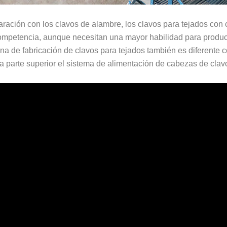
ración con los clavos de alambre, los clavos para tejados con
mpetencia, aunque necesitan una mayor habilidad para produci
a de fabricación de clavos para tejados también es diferente 
la parte superior el sistema de alimentación de cabezas de clav