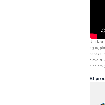
Un clavo 
agua, pla
cabeza, d
clavo suj
4,44 cm (
El pro