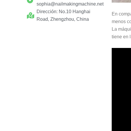
sophia@nailmakingmachine.net
Dirección: No.10 Hanghai
En compa
Road, Zhengzhou, China
menos co
La máquin
tiene en 