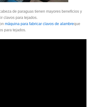
 cabeza de paraguas tienen mayores beneficios y
r clavos para tejados.
con
máquina para fabricar clavos de alambre
que
os para tejados.