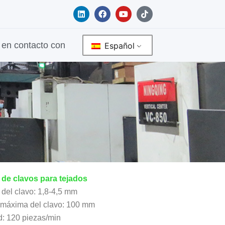
L
F
Y
T
i
a
o
i
n
c
u
k
k
e
t
t
e
b
u
o
en contacto con
Español
d
o
b
k
i
o
e
n
k
de clavos para tejados
del clavo: 1,8-4,5 mm
 máxima del clavo: 100 mm
d: 120 piezas/min