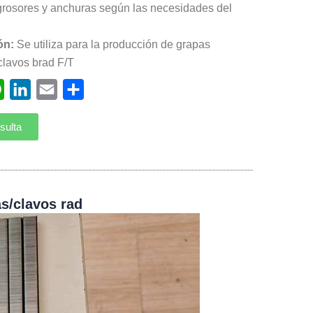
 grosores y anchuras según las necesidades del
ón:
Se utiliza para la producción de grapas
clavos brad F/T
ebook
WhatsApp
LinkedIn
Email
Compartir
sulta
s/clavos rad