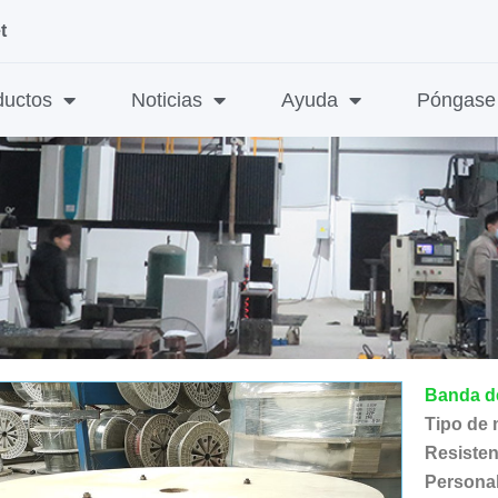
t
ductos
Noticias
Ayuda
Póngase 
Banda d
Tipo de 
Resistenc
Personal