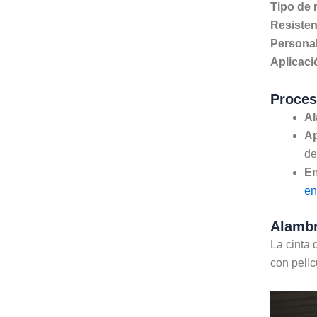
Tipo de 
Resistenc
Personal
Aplicaci
Proces
Al
Ap
de
En
en
Alambr
La cinta
con pelíc