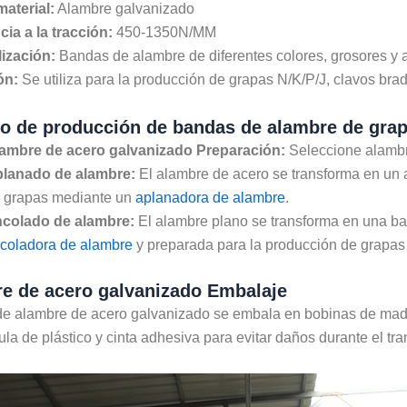
material:
Alambre galvanizado
ia a la tracción:
450-1350N/MM
ización:
Bandas de alambre de diferentes colores, grosores y 
ón:
Se utiliza para la producción de grapas N/K/P/J, clavos bra
o de producción de bandas de alambre de gra
ambre de acero galvanizado Preparación:
Seleccione alambr
lanado de alambre:
El alambre de acero se transforma en un 
 grapas mediante un
aplanadora de alambre
.
colado de alambre:
El alambre plano se transforma en una 
coladora de alambre
y preparada para la producción de grapas 
e de acero galvanizado Embalaje
 de alambre de acero galvanizado se embala en bobinas de made
ula de plástico y cinta adhesiva para evitar daños durante el tra