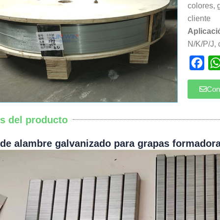
colores,
cliente
Aplicaci
N/K/P/J, 
Fac
Con
es del producto
de alambre galvanizado para grapas formadora