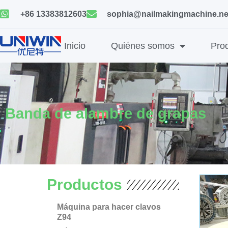
Ir
+86 13383812603
sophia@nailmakingmachine.ne
al
contenido
Inicio
Quiénes somos
Pro
Banda de alambre de grapas
Productos
Máquina para hacer clavos
Z94