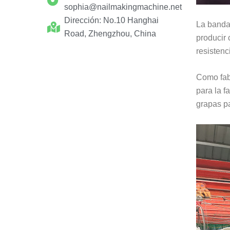
sophia@nailmakingmachine.net
Dirección: No.10 Hanghai
La banda 
Road, Zhengzhou, China
producir 
resistenci
Como fab
para la f
grapas p