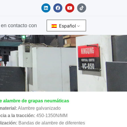
L
F
Y
T
i
a
o
i
n
c
u
k
k
e
t
t
e
b
u
o
en contacto con
Español
d
o
b
k
i
o
e
n
k
e alambre de grapas neumáticas
material:
Alambre galvanizado
ia a la tracción:
450-1350N/MM
ización:
Bandas de alambre de diferentes