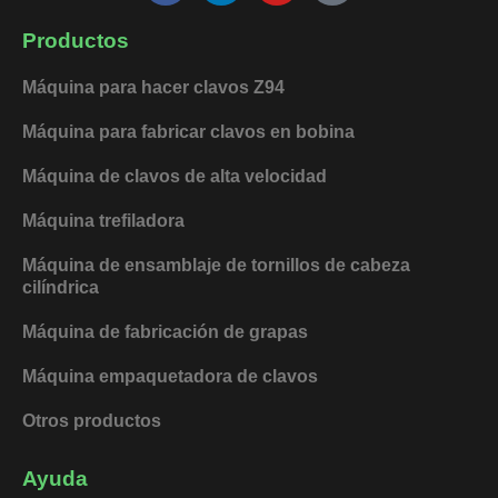
c
n
u
k
e
k
t
t
Productos
b
e
u
o
o
d
b
k
Máquina para hacer clavos Z94
o
i
e
k
n
Máquina para fabricar clavos en bobina
Máquina de clavos de alta velocidad
Máquina trefiladora
Máquina de ensamblaje de tornillos de cabeza
cilíndrica
Máquina de fabricación de grapas
Máquina empaquetadora de clavos
Otros productos
Ayuda