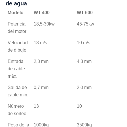
de agua
Modelo
WT-400
WT-600
W
Potencia
18,5-30kw
45-75kw
9
del motor
Velocidad
13 m/s
10 m/s
7 
de dibujo
Entrada
2,3 mm
4,3 mm
5
de cable
máx.
Salida de
0,7 mm
2,0 mm
2
cable mín.
Número
13
10
8
de sorteo
Peso de la
1000kg
3500kg
4