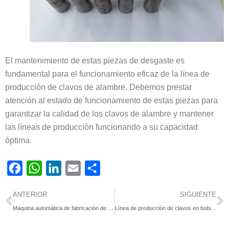
El mantenimiento de estas piezas de desgaste es
fundamental para el funcionamiento eficaz de la línea de
producción de clavos de alambre. Debemos prestar
atención al estado de funcionamiento de estas piezas para
garantizar la calidad de los clavos de alambre y mantener
las líneas de producción funcionando a su capacidad
óptima.
Facebook
WhatsApp
LinkedIn
Email
Compartir
Ant
S
ANTERIOR
SIGUIENTE
Máquina automática de fabricación de clavos de alambre Entrega a Etiopía
Línea de producción de clavos en bobina