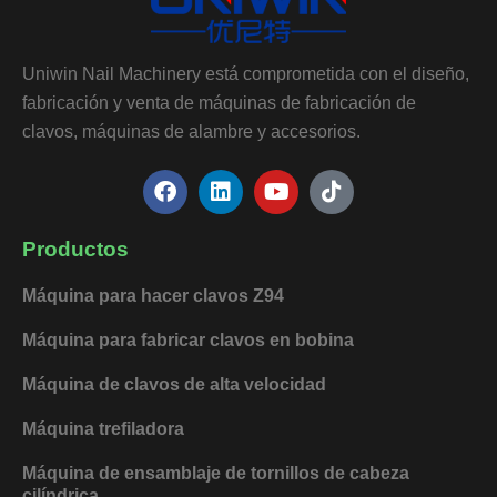
Uniwin Nail Machinery está comprometida con el diseño,
fabricación y venta de máquinas de fabricación de
clavos, máquinas de alambre y accesorios.
F
L
Y
T
a
i
o
i
c
n
u
k
e
k
t
t
Productos
b
e
u
o
o
d
b
k
Máquina para hacer clavos Z94
o
i
e
k
n
Máquina para fabricar clavos en bobina
Máquina de clavos de alta velocidad
Máquina trefiladora
Máquina de ensamblaje de tornillos de cabeza
cilíndrica