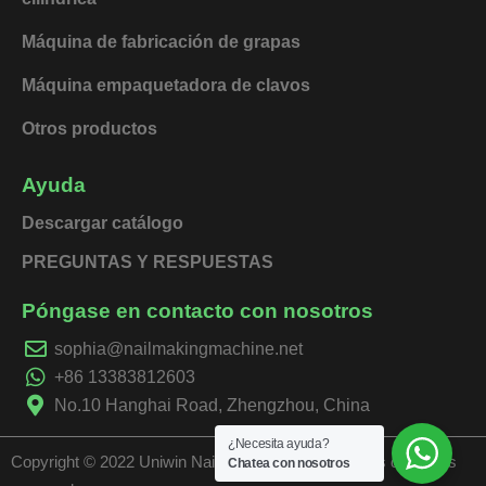
Máquina de fabricación de grapas
Máquina empaquetadora de clavos
Otros productos
Ayuda
Descargar catálogo
PREGUNTAS Y RESPUESTAS
Póngase en contacto con nosotros
sophia@nailmakingmachine.net
+86 13383812603
No.10 Hanghai Road, Zhengzhou, China
¿Necesita ayuda?
Copyright © 2022 Uniwin Nails Machinery | Todos los derechos
Chatea con nosotros