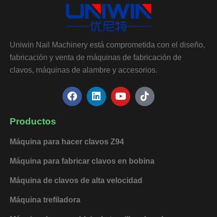
Uniwin Nail Machinery está comprometida con el diseño,
fabricación y venta de máquinas de fabricación de
clavos, máquinas de alambre y accesorios.
F
L
Y
T
a
i
o
i
c
n
u
k
e
k
t
t
Productos
b
e
u
o
o
d
b
k
Máquina para hacer clavos Z94
o
i
e
k
n
Máquina para fabricar clavos en bobina
Máquina de clavos de alta velocidad
Máquina trefiladora