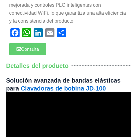
mejorada y controles PLC inteligentes con
conectividad WiFi, lo que garantiza una alta eficiencia
y la consistencia del producto.
Facebook
WhatsApp
LinkedIn
Email
Compartir
Consulta
Detalles del producto
Solución avanzada de bandas elásticas
para
Clavadoras de bobina JD-100