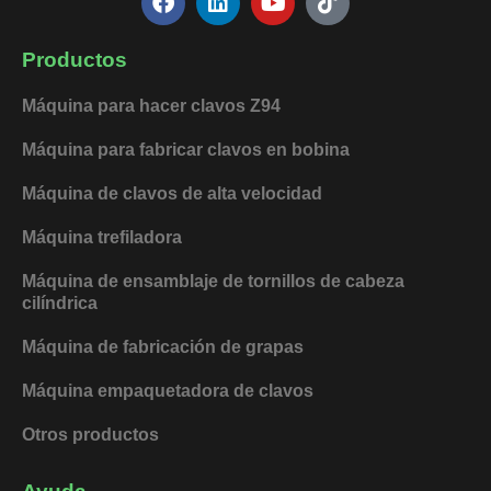
a
i
o
i
c
n
u
k
e
k
t
t
Productos
b
e
u
o
o
d
b
k
Máquina para hacer clavos Z94
o
i
e
k
n
Máquina para fabricar clavos en bobina
Máquina de clavos de alta velocidad
Máquina trefiladora
Máquina de ensamblaje de tornillos de cabeza
cilíndrica
Máquina de fabricación de grapas
Máquina empaquetadora de clavos
Otros productos