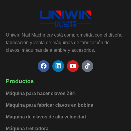
Uniwin Nail Machinery está comprometida con el diseño,
fabricación y venta de máquinas de fabricación de
clavos, máquinas de alambre y accesorios.
F
L
Y
T
a
i
o
i
c
n
u
k
e
k
t
t
Productos
b
e
u
o
o
d
b
k
Máquina para hacer clavos Z94
o
i
e
k
n
Máquina para fabricar clavos en bobina
Máquina de clavos de alta velocidad
Máquina trefiladora