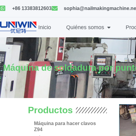
Ir
+86 13383812603
sophia@nailmakingmachine.ne
al
contenido
Inicio
Quiénes somos
Pro
Máquina de soldadura por punt
Productos
Máquina para hacer clavos
Z94