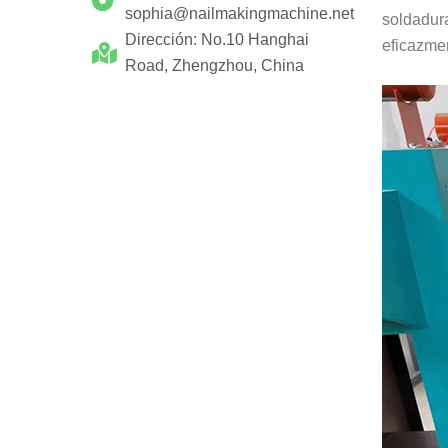
sophia@nailmakingmachine.net
soldadura
Dirección: No.10 Hanghai
eficazmen
Road, Zhengzhou, China