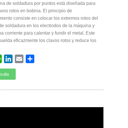
na de soldadura por puntos está diseñada para
avos rotos en bobina. El principio de
iento consiste en colocar los extremos rotos del
de soldadura en los electrodos de la máquina y
na corriente para calentar y fundir el metal. Este
uelda eficazmente los clavos rotos y reduce los
ebook
WhatsApp
LinkedIn
Email
Compartir
sulta