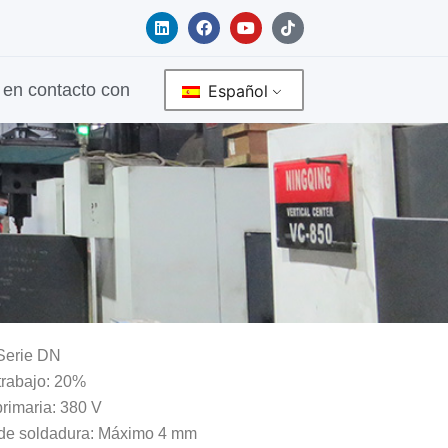
L
F
Y
T
i
a
o
i
n
c
u
k
k
e
t
t
e
b
u
o
en contacto con
Español
d
o
b
k
i
o
e
n
k
Serie DN
trabajo: 20%
rimaria: 380 V
de soldadura: Máximo 4 mm