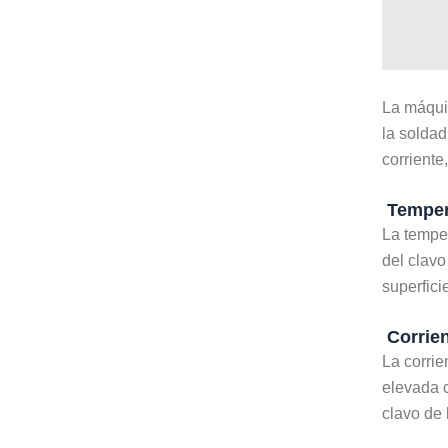
La máqui
la soldad
corriente
Tempera
La temper
del clavo
superfici
Corrien
La corrie
elevada c
clavo de 