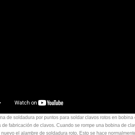
a de soldadura por puntos para soldar clavos rotos en bobina 
as de fabricación de clavos. Cuando se rompe una bobina de cl
e nuevo el alambre de soldadura roto. Esto se hace normalment