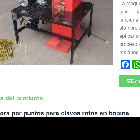
La máqui
soldar cl
funcionam
alambre 
aplicar u
proceso s
residuos.
Fac
Con
es del producto
ora por puntos para clavos rotos en bobina